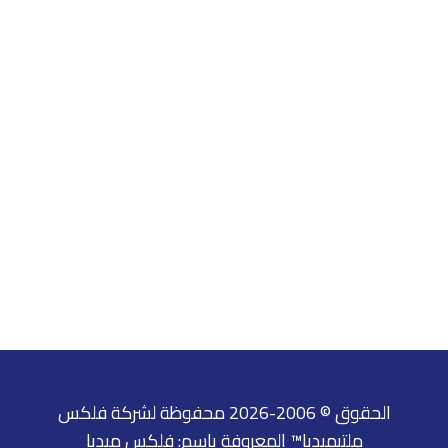
الحقوق © 2006-2026 محفوظة لشركة فلكس
ملتيميديا™ المعروفة باسم: فلكس ميديا